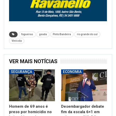
fogueiras
geada
Pinto Bandeira
rio grande do sul
Vinícola
VER MAIS NOTÍCIAS
SEGURANÇA
ECONOMIA
Homem de 69 anos é
Desembargador debate
preso por homicídio no
fim da escala 6×1 em