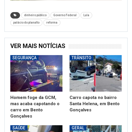
dinheiro público
Governo Federal
Lula
palácio do planalto
reforma
VER MAIS NOTÍCIAS
SEGURANÇA
TRÂNSITO
Homem foge da GCM,
Carro capota no bairro
mas acaba capotando o
Santa Helena, em Bento
carro em Bento
Gonçalves
Gonçalves
SAÚDE
GERAL