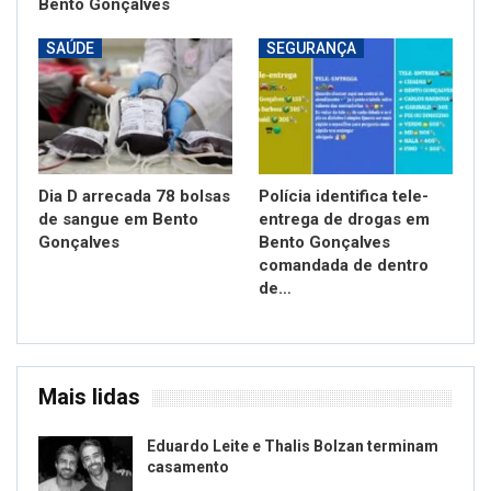
Bento Gonçalves
SAÚDE
SEGURANÇA
Dia D arrecada 78 bolsas
Polícia identifica tele-
de sangue em Bento
entrega de drogas em
Gonçalves
Bento Gonçalves
comandada de dentro
de…
Mais lidas
Eduardo Leite e Thalis Bolzan terminam
casamento