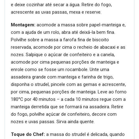
e deixe cozinhar até secar a água. Retire do fogo,
acrescente as uvas passas, mexa e reserve.
Montagem:
acomode a massa sobre papel-manteiga e,
com a ajuda de um rolo, abra até deixá-la bem fina.
Polvilhe sobre a massa a farofa fina de biscoito
reservada, acomode por cima o recheio de abacaxi e as
nozes. Salpique o açúcar de confeiteiro e a canela,
acomode por cima pequenas porções de manteiga e
enrole como se fosse um rocambole. Unte uma
assadeira grande com manteiga e farinha de trigo,
disponha o strudel, pincele com as gemas e acrescente,
por cima, pequenas porções de manteiga. Leve ao forno
180°C por 40 minutos – a cada 10 minutos regue com a
manteiga derretida que se formará na assadeira. Retire
do fogo, polvilhe açúcar de confeiteiro, decore com
nozes e uvas passas. Sirva ainda quente.
Toque do Chef:
a massa do strudel é delicada, quando