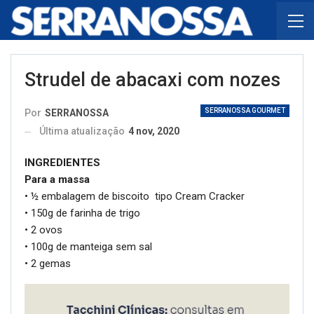
Strudel de abacaxi com nozes
SERRANOSSA GOURMET
Por
SERRANOSSA
Última atualização
4 nov, 2020
INGREDIENTES
Para a massa
• ½ embalagem de biscoito tipo Cream Cracker
• 150g de farinha de trigo
• 2 ovos
• 100g de manteiga sem sal
• 2 gemas