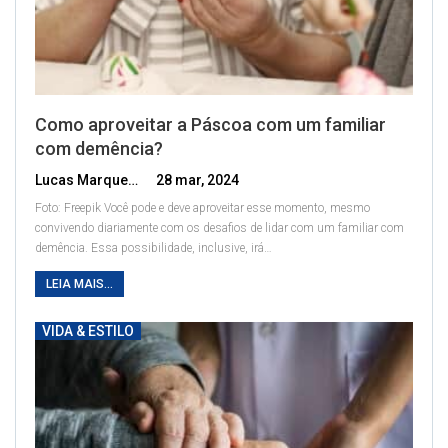
Como aproveitar a Páscoa com um familiar
com demência?
Lucas Marques
28 mar, 2024
Foto: Freepik
Você pode e deve aproveitar esse momento, mesmo
convivendo diariamente com os desafios de lidar com um familiar com
demência. Essa possibilidade, inclusive, irá
…
LEIA MAIS...
VIDA & ESTILO