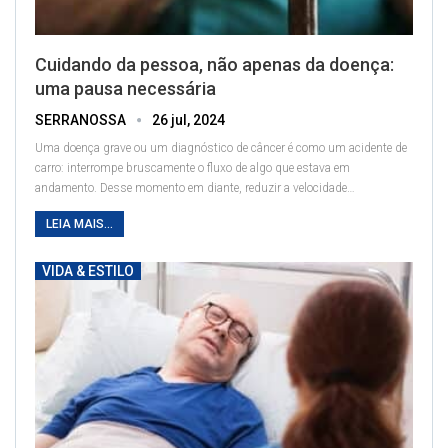
Cuidando da pessoa, não apenas da doença:
uma pausa necessária
SERRANOSSA
26 jul, 2024
Uma doença grave ou um diagnóstico de câncer é como um acidente de
carro: interrompe bruscamente o fluxo de algo que estava em
andamento. Desse momento em diante, reduzir a velocidade
…
LEIA MAIS...
VIDA & ESTILO