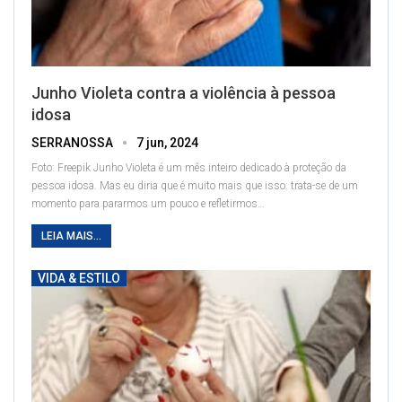
Junho Violeta contra a violência à pessoa
idosa
SERRANOSSA
7 jun, 2024
Foto: Freepik
Junho Violeta é um mês inteiro dedicado à proteção da
pessoa idosa. Mas eu diria que é muito mais que isso: trata-se de um
momento para pararmos um pouco e refletirmos
…
LEIA MAIS...
VIDA & ESTILO