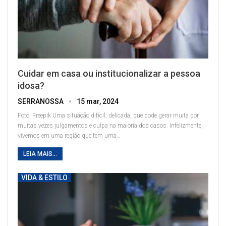
Cuidar em casa ou institucionalizar a pessoa
idosa?
SERRANOSSA
15 mar, 2024
Foto: Freepik
Uma situação difícil, delicada, que pode gerar muita dor,
muitas vezes julgamentos e culpa na maioria dos casos. Infelizmente,
vivemos em uma região que tem uma
…
LEIA MAIS...
VIDA & ESTILO