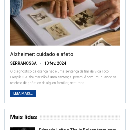
Alzheimer: cuidado e afeto
SERRANOSSA
10 fev, 2024
O diagnóstico da doença não é uma sentença de fim da vida
Foto:
Freepik
O Alzheimer não é uma sentença, porém, é comum, quando se
recebe o diagnóstico de algum familiar, sentimos
…
LEIA MAIS...
Mais lidas