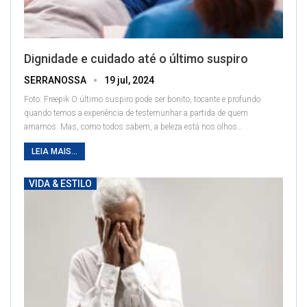
Dignidade e cuidado até o último suspiro
SERRANOSSA
19 jul, 2024
Foto: Freepik
O último suspiro pode ser bonito, tocante e profundo
quando temos a experiência de testemunhar a partida de quem
amamos. Mas, como todos sabem, a beleza está nos olhos
…
LEIA MAIS...
VIDA & ESTILO