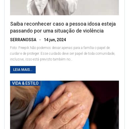
Saiba reconhecer caso a pessoa idosa esteja
passando por uma situação de violência
SERRANOSSA
14 jun, 2024
Foto: Freepik
Não podemos deixar apenas para a família o papel de
cuidar e de proteger. Esse cuidado deve ser papel de toda comunidade,
inclusive, isso está previsto também no
…
LEIA MAIS...
VIDA & ESTILO