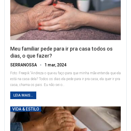
Meu familiar pede para ir pra casa todos os
dias, o que fazer?
SERRANOSSA
1 mar, 2024
Foto: Freepik
“Andreza o que eu faço para que minha mãe entenda que ela
está na casa dela? Todos os dias ela pede para ir pra casa, ela quer ir pra
casa, chama os pais. Eu não sei o
…
LEIA MAIS...
VIDA & ESTILO