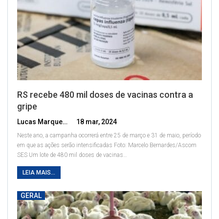
RS recebe 480 mil doses de vacinas contra a
gripe
Lucas Marques
18 mar, 2024
Neste ano, a campanha ocorrerá entre 25 de março e 31 de maio, período
em que as ações serão intensificadas
Foto: Marcelo Bernardes/Ascom
SES
Um lote de 480 mil doses de vacinas
…
LEIA MAIS...
GERAL