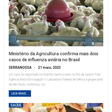
Ministério da Agricultura confirma mais dois
casos de influenza aviária no Brasil
SERRANOSSA
21 maio, 2023
Um caso foi registrado no Espírito Santo e outro no Rio de Janeiro
Foto:
Agência Brasil/Divulgação
O Laboratório Federal de Defesa Agropecuária
de São Paulo, confirmou, no
…
LEIA MAIS...
SAÚDE