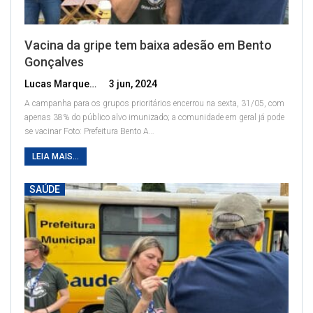
Vacina da gripe tem baixa adesão em Bento
Gonçalves
Lucas Marques
3 jun, 2024
A campanha para os grupos prioritários encerrou na sexta, 31/05, com
apenas 38% do público alvo imunizado; a comunidade em geral já pode
se vacinar
Foto: Prefeitura Bento
A
…
LEIA MAIS...
SAÚDE