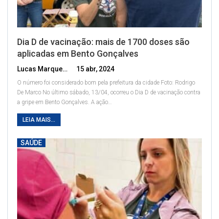
Dia D de vacinação: mais de 1700 doses são
aplicadas em Bento Gonçalves
Lucas Marques
15 abr, 2024
O número foi considerado bom pela prefeitura da cidade
Foto: Rodrigo
De Marco
No último sábado, 13/04, ocorreu o Dia D de vacinação contra
a gripe em Bento Gonçalves. A ação
…
LEIA MAIS...
SAÚDE