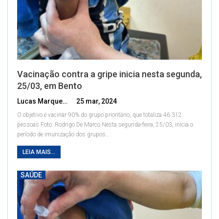
Vacinação contra a gripe inicia nesta segunda,
25/03, em Bento
Lucas Marques
25 mar, 2024
O objetivo é vacinar 90% do grupo prioritário, que totaliza 46.312
pessoas
Foto: Rodrigo De Marco
Nesta segunda-feira, 25/03, inicia o
período de imunização dos grupos
…
LEIA MAIS...
SAÚDE