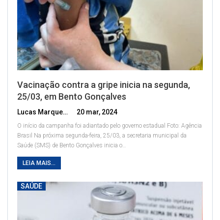
Vacinação contra a gripe inicia na segunda,
25/03, em Bento Gonçalves
Lucas Marques
20 mar, 2024
O início da campanha foi adiantado pelo governo estadual
Foto: Agência
Brasil
Na próxima segunda-feira, 25/03, a secretaria municipal da
Saúde (SMS) de Bento Gonçalves inicia o
…
LEIA MAIS...
SAÚDE