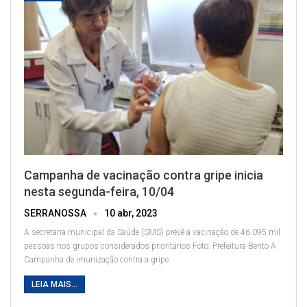
Campanha de vacinação contra gripe inicia
nesta segunda-feira, 10/04
SERRANOSSA
10 abr, 2023
A secretaria municipal da Saúde (SMS) prevê a vacinação de 46.095 mil
pessoas nos grupos considerados prioritários
Foto: Prefeitura Bento
A
Campanha de imunização contra a gripe
…
LEIA MAIS...