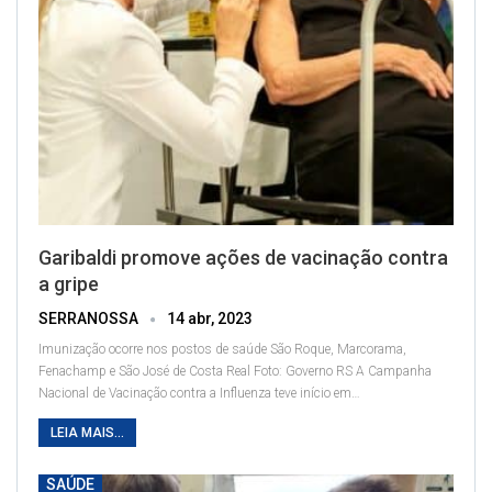
Garibaldi promove ações de vacinação contra
a gripe
SERRANOSSA
14 abr, 2023
Imunização ocorre nos postos de saúde São Roque, Marcorama,
Fenachamp e São José de Costa Real
Foto: Governo RS
A Campanha
Nacional de Vacinação contra a Influenza teve início em
…
LEIA MAIS...
SAÚDE