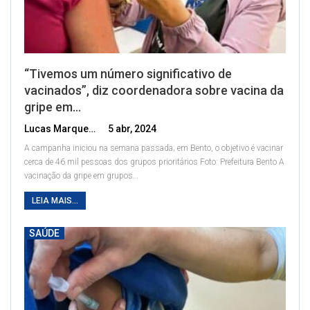
“Tivemos um número significativo de
vacinados”, diz coordenadora sobre vacina da
gripe em…
Lucas Marques
5 abr, 2024
A campanha iniciou na semana passada; em Bento, o objetivo é vacinar
cerca de 46 mil pessoas dos grupos prioritários
Foto: Prefeitura Bento
A
vacinação da gripe em grupos
…
LEIA MAIS...
SAÚDE